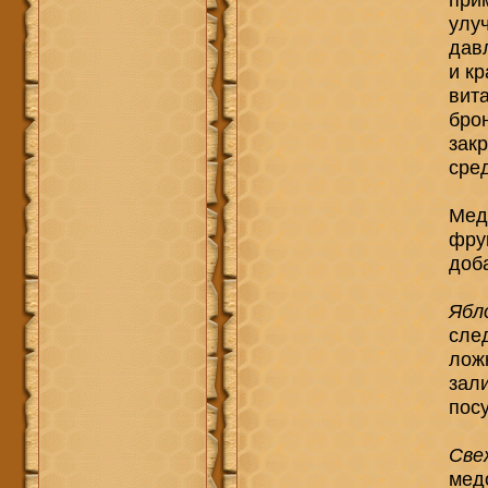
при
улу
дав
и к
вит
бро
зак
сре
Мед
фру
доба
Ябл
след
лож
зал
посу
Све
мед