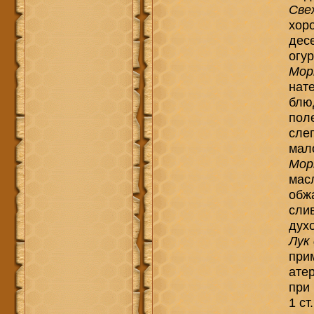
Све
хор
десе
огу
Мор
нате
блю
пол
сле
мал
Мор
мас
обж
сли
духо
Лук
при
ате
при
1 ст