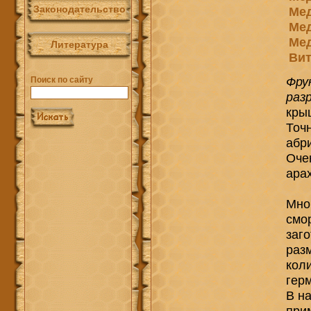
Законодательство
Мед
Мед
Мед
Литература
Вит
Поиск по сайту
Фру
раз
кры
Точн
абри
Оче
арах
Мно
смо
заг
раз
кол
герм
В н