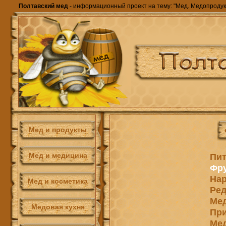
Полтавский мед
- информационный проект на тему: "Мед. Медопродук
Мед и продукты
Мед и медицина
Пит
Фру
Нар
Мед и косметика
Ред
Мед
Медовая кухня
При
Мед