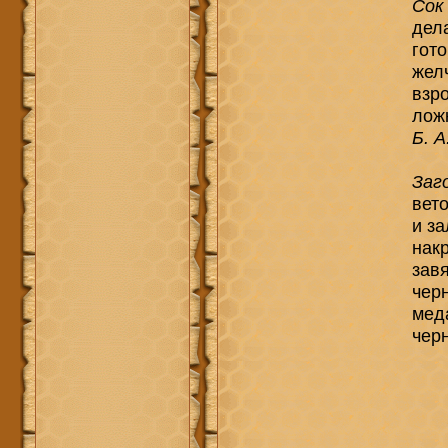
Сок
дела
гот
жел
взро
ложк
Б. А
Заг
вет
и з
нак
зав
чер
меда
чер