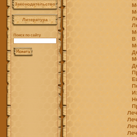
Законодательство
М
М
Л
Литература
Л
М
Поиск по сайту
В
М
Д
М
Д
П
Е
П
И
Н
П
Леч
Леч
Леч
Леч