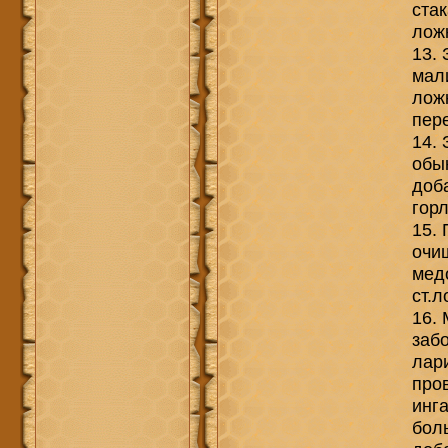
стак
ложк
13. 
мали
лож
пер
14.
обык
доб
гор
15.
очищ
мед
ст.л
16.
заб
лари
про
инг
бол