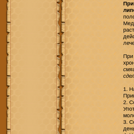
При
лип
пол
Мед
рас
дей
леч
При
хро
смя
сде
1. Н
При
2. С
Упот
мол
3. С
день