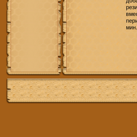
доба
рез
вме
пер
мин