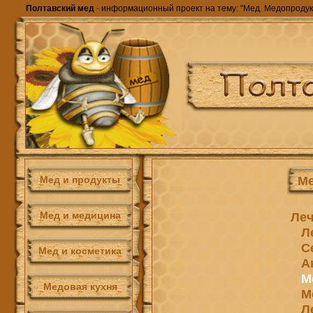
Полтавский мед
- информационный проект на тему: "Мед. Медопродук
Ме
Мед и продукты
Мед и медицина
Леч
Л
С
Мед и косметика
А
М
Медовая кухня
М
Л