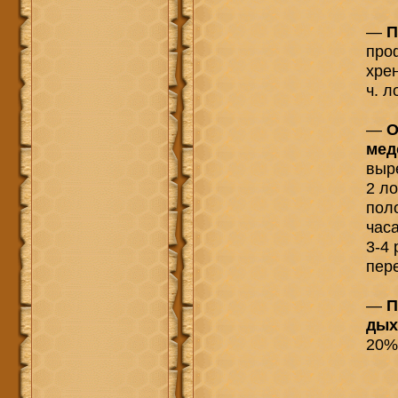
—
П
про
хре
ч. л
—
О
мед
выр
2 ло
пол
часа
3-4
пер
—
П
дых
20%