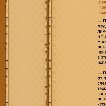
Леч
При
ко
—
П
мед
лимо
и т. 
Нео
лек
при
в э
испа
—
П
от 
сле
тер
соо
лож
чесн