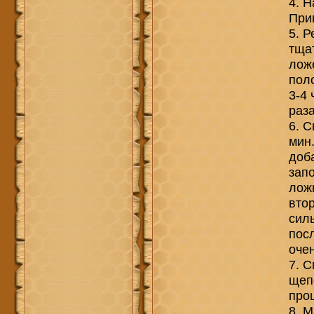
4. Н
Прин
5. Р
тща
лож
пол
3-4 
раз
6. С
мин.
доба
зап
ложк
вто
сил
посл
оче
7. С
щеп
проц
8. 