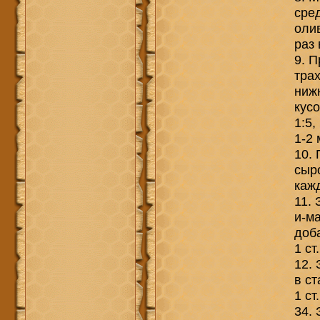
сред
олив
раз 
9. 
тра
ниж
кусо
1:5,
1-2 
10.
сыр
кажд
11. 
и-ма
доб
1 ст
12.
в ст
1 ст
34. 